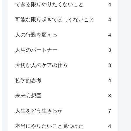
できる限りやりたくないこと
4
可能な限り起きてほしくないこと
4
人の行動を変える
4
人生のパートナー
3
大切な人のケアの仕方
3
哲学的思考
4
未来妄想図
3
人生をどう生きるか
7
本当にやりたいこと見つけた
4