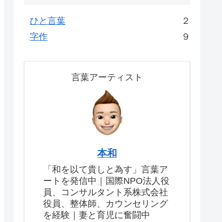
ひと言葉
２
字作
９
言葉アーティスト
本和
「和を以て貴しと為す」言葉ア
ートを発信中｜国際NPO法人役
員、コンサルタント系株式会社
役員、整体師、カウンセリング
を経験｜妻と育児に奮闘中