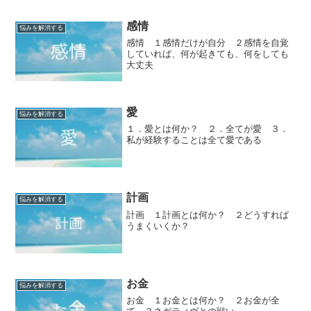
感情
悩みを解消する
感情 １感情だけが自分 ２感情を自覚
していれば、何が起きても、何をしても
大丈夫
愛
悩みを解消する
１．愛とは何か？ ２．全てが愛 ３．
私が経験することは全て愛である
計画
悩みを解消する
計画 １計画とは何か？ ２どうすれば
うまくいくか？
お金
悩みを解消する
お金 １お金とは何か？ ２お金が全