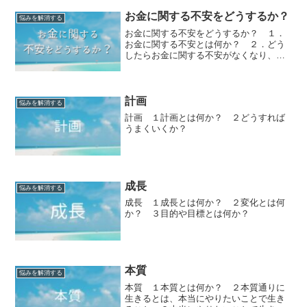
お金に関する不安をどうするか？
悩みを解消する
お金に関する不安をどうするか？ １．
お金に関する不安とは何か？ ２．どう
したらお金に関する不安がなくなり、も
う不安にならなくなるか？ ３．不安や
恐怖がない過ごし方とは何か？ ４．今
を楽しむとは何か？ ５．今の自分の感
情を自覚していれば大丈夫
計画
悩みを解消する
計画 １計画とは何か？ ２どうすれば
うまくいくか？
成長
悩みを解消する
成長 １成長とは何か？ ２変化とは何
か？ ３目的や目標とは何か？
本質
悩みを解消する
本質 １本質とは何か？ ２本質通りに
生きるとは、本当にやりたいことで生き