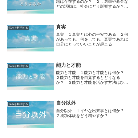
題は存在するのか？ ２．選挙や募金な
どの活動は、社会にどう影響するか？
３．世界とは何か？ ４．自分を変える
とは何か？ ５．自分とは何か？ ６．
自分のやりたいこととは何か？
真実
悩みを解消する
真実 １真実とは心の平安である ２何
があっても、何をしても、真実であれば
自分にとっていいことが起こる
能力と才能
悩みを解消する
能力と才能 １能力と才能とは何か？
２能力と才能を自覚するとどうなる
か？ ３能力と才能を活かす方法はひと
つ
自分以外
悩みを解消する
自分以外 １イヤな出来事とは何か？
２成功体験をどう増やすか？