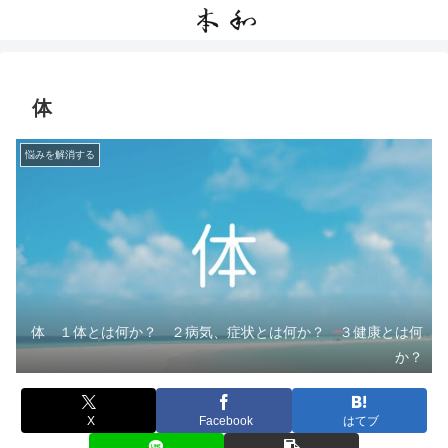
体
悩みを解消する
体 １体とは何か？ ２病気、症状とは何か？ ３健康とは何
か？
X
Facebook
はてブ