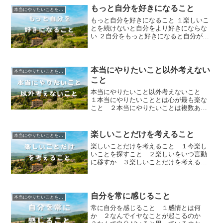
もっと自分を好きになること
本当にやりたいことを見つける
もっと自分を好きになること １楽しいこ
とを続けないと自分をより好きにならな
い ２自分をもっと好きになると自分がど
うなるのか ３自分自身を愛することが全
てを愛することだとわかる
本当にやりたいこと以外考えない
本当にやりたいことを見つける
こと
本当にやりたいこと以外考えないこと
１本当にやりたいこととは心が最も楽な
こと ２本当にやりたいことは複数あ
る ３続けることによって本当にやりた
いことが暮らしにあふれる ４本当にや
りたいことをしている暮らしはイヤなこ
楽しいことだけを考えること
本当にやりたいことを見つける
とがないわけではない ５本当にやりた
楽しいことだけを考えること １今楽し
いことをしている暮らしは全てが楽しく
いことを探すこと ２楽しいをいつ言動
全てに愛を感じる
に移すか ３楽しいことだけを考えると
どうなるか
自分を常に感じること
本当にやりたいことを見つける
常に自分を感じること １感情とは何
か ２なんでイヤなことが起こるのか