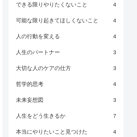
できる限りやりたくないこと
4
可能な限り起きてほしくないこと
4
人の行動を変える
4
人生のパートナー
3
大切な人のケアの仕方
3
哲学的思考
4
未来妄想図
3
人生をどう生きるか
7
本当にやりたいこと見つけた
4