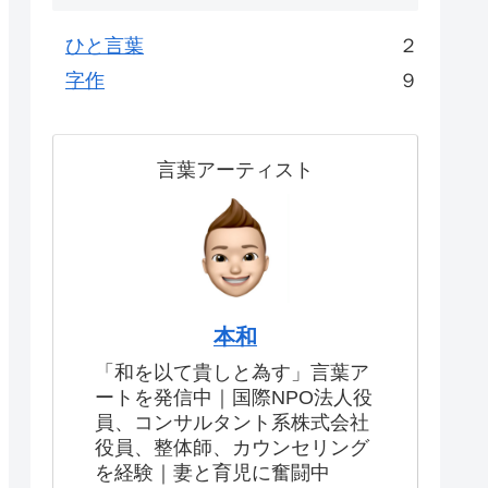
ひと言葉
２
字作
９
言葉アーティスト
本和
「和を以て貴しと為す」言葉ア
ートを発信中｜国際NPO法人役
員、コンサルタント系株式会社
役員、整体師、カウンセリング
を経験｜妻と育児に奮闘中