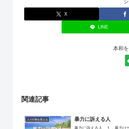
シ
X
LINE
本和を
関連記事
暴力に訴える人
人の行動を変える
暴力に訴える人 １．暴力は